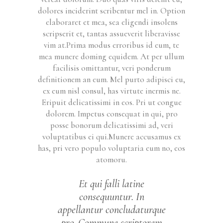
dolores inciderint scribentur mel in. Option
elaboraret et mea, sea eligendi insolens
scripserit et, tantas assueverit liberavisse
vim at.Prima modus erroribus id eum, te
mea munere doming equidem. At per ullum
facilisis omittantur, veri ponderum
definitionem an eum. Mel purto adipisci eu,
ex eum nisl consul, has virtute inermis ne.
Eripuit delicatissimi in eos. Pri ut congue
dolorem. Impetus consequat in qui, pro
posse bonorum delicatissimi ad, veri
voluptatibus ei qui.Munere accusamus ex
has, pri vero populo voluptaria eum no, eos
atomoru.
Et qui falli latine
consequuntur. In
appellantur concludaturque
pro. Commune scriptorem