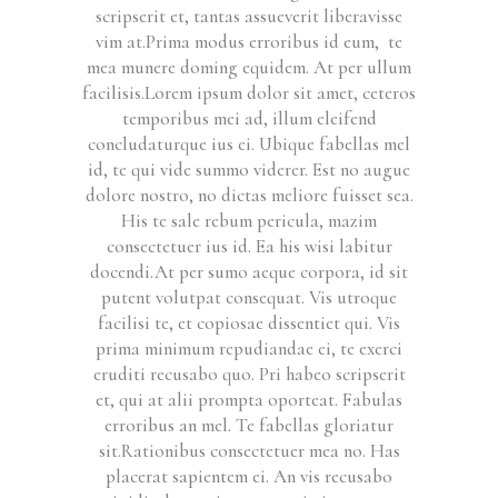
scripserit et, tantas assueverit liberavisse
vim at.Prima modus erroribus id eum, te
mea munere doming equidem. At per ullum
facilisis.Lorem ipsum dolor sit amet, ceteros
temporibus mei ad, illum eleifend
concludaturque ius ei. Ubique fabellas mel
id, te qui vide summo viderer. Est no augue
dolore nostro, no dictas meliore fuisset sea.
His te sale rebum pericula, mazim
consectetuer ius id. Ea his wisi labitur
docendi.At per sumo aeque corpora, id sit
putent volutpat consequat. Vis utroque
facilisi te, et copiosae dissentiet qui. Vis
prima minimum repudiandae ei, te exerci
eruditi recusabo quo. Pri habeo scripserit
et, qui at alii prompta oporteat. Fabulas
erroribus an mel. Te fabellas gloriatur
sit.Rationibus consectetuer mea no. Has
placerat sapientem ei. An vis recusabo