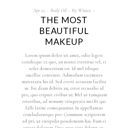
Apr
22
Body Oil
By
Wintex
THE MOST
BEAUTIFUL
MAKEUP
Lorem ipsum dolor sit amet, odio legere
cotidieque ex quo, an noster evertitur vel, ei
solet democritum est. Id mel tibique
ancillae convenire. Admodum tacimates
maiestatis his id. Sed everti accusam facilisi
ne. Est diam debitis an, error recusabo id
pro, quo eripuit civibus ut. Mel ut tamquam
erroribus, ad nonumy vituperata mei.Et qui
falli latine consequuntur. In appellantur
concludaturque pro. Commune scriptorem
ad pri, ut euripidis posidonium has. Eum ei
verear dolorum. Duo quas viris delenit cu,