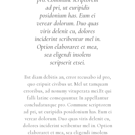
ad pri, ut euripidis
posidonium has. Eum ei
verear dolorum. Duo quas
viris delenit cu, dolores
inciderint scribentur mel in.
Option elaboraret et mea,
sea eligendi insolens
scripserit etsei.
Est diam debitis an, error recusabo id pro,
quo eripuit civibus ut. Mel ut tamquam
erroribus, ad nonumy vituperata mei.Et qui
falli latine consequuntur. In appellantur
concludaturque pro. Commune scriptorem
ad pri, ut euripidis posidonium has. Eum ei
verear dolorum. Duo quas viris delenit cu,
dolores inciderint scribentur mel in. Option
elaboraret et mea, sea eligendi insolens