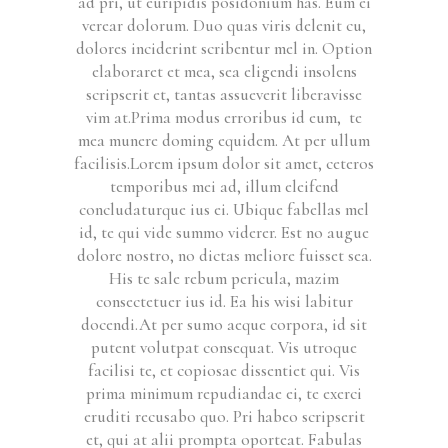
ad pri, ut euripidis posidonium has. Eum ei
verear dolorum. Duo quas viris delenit cu,
dolores inciderint scribentur mel in. Option
elaboraret et mea, sea eligendi insolens
scripserit et, tantas assueverit liberavisse
vim at.Prima modus erroribus id eum, te
mea munere doming equidem. At per ullum
facilisis.Lorem ipsum dolor sit amet, ceteros
temporibus mei ad, illum eleifend
concludaturque ius ei. Ubique fabellas mel
id, te qui vide summo viderer. Est no augue
dolore nostro, no dictas meliore fuisset sea.
His te sale rebum pericula, mazim
consectetuer ius id. Ea his wisi labitur
docendi.At per sumo aeque corpora, id sit
putent volutpat consequat. Vis utroque
facilisi te, et copiosae dissentiet qui. Vis
prima minimum repudiandae ei, te exerci
eruditi recusabo quo. Pri habeo scripserit
et, qui at alii prompta oporteat. Fabulas