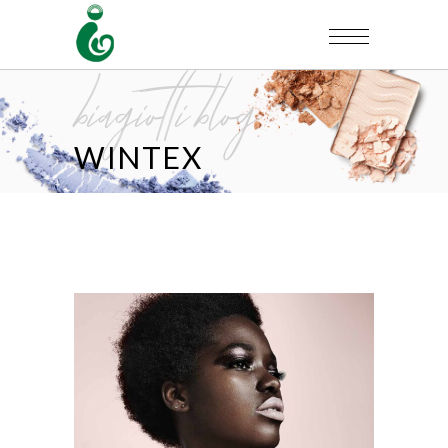
biagiotti blog
WINTEX