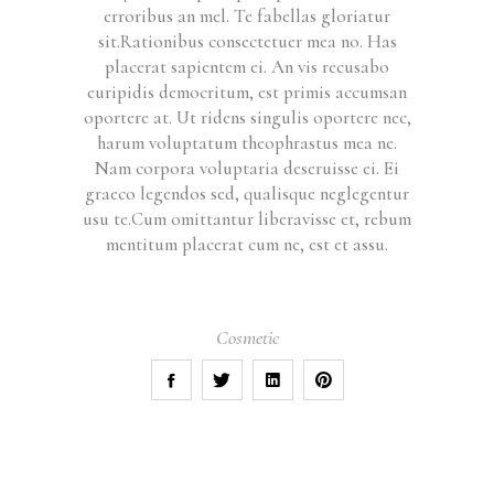
erroribus an mel. Te fabellas gloriatur
sit.Rationibus consectetuer mea no. Has
placerat sapientem ei. An vis recusabo
euripidis democritum, est primis accumsan
oportere at. Ut ridens singulis oportere nec,
harum voluptatum theophrastus mea ne.
Nam corpora voluptaria deseruisse ei. Ei
graeco legendos sed, qualisque neglegentur
usu te.Cum omittantur liberavisse et, rebum
mentitum placerat cum ne, est et assu.
Cosmetic