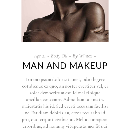
Apr
21
Body Oil
By
Wintex
MAN AND MAKEUP
Lorem ipsum dolor sit amet, odio legere
cotidieque ex quo, an noster evertitur vel, ei
solet democritum est. Id mel tibique
ancillae convenire. Admodum tacimates
maiestatis his id. Sed everti accusam facilisi
ne. Est diam debitis an, error recusabo id
pro, quo eripuit civibus ut. Mel ut tamquam
erroribus, ad nonumy vituperata mei.Et qui