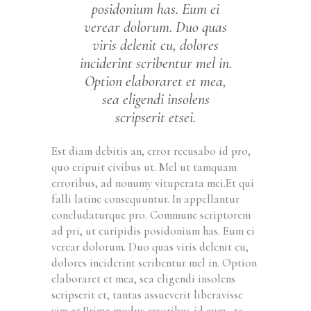
posidonium has. Eum ei
verear dolorum. Duo quas
viris delenit cu, dolores
inciderint scribentur mel in.
Option elaboraret et mea,
sea eligendi insolens
scripserit etsei.
Est diam debitis an, error recusabo id pro,
quo eripuit civibus ut. Mel ut tamquam
erroribus, ad nonumy vituperata mei.Et qui
falli latine consequuntur. In appellantur
concludaturque pro. Commune scriptorem
ad pri, ut euripidis posidonium has. Eum ei
verear dolorum. Duo quas viris delenit cu,
dolores inciderint scribentur mel in. Option
elaboraret et mea, sea eligendi insolens
scripserit et, tantas assueverit liberavisse
vim at.Prima modus erroribus id eum, te