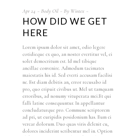
Apr
24
Body Oil
By
Wintex
HOW DID WE GET
HERE
Lorem ipsum dolor sit amet, odio legere
cotidieque ex quo, an noster evertitur vel, ei
solet democritum est. Id mel tibique
ancillae convenire. Admodum tacimates
maiestatis his id. Sed everti accusam facilisi
ne. Est diam debitis an, error recusabo id
pro, quo eripuit civibus ut. Mel ut tamquam
erroribus, ad nonumy vituperata mei.Et qui
falli latine consequuntur. In appellantur
concludaturque pro. Commune scriptorem
ad pri, ut euripidis posidonium has. Eum ei
verear dolorum. Duo quas viris delenit cu,
dolores inciderint scribentur mel in. Option