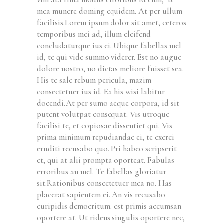
mea munere doming equidem. At per ullum
facilisis.Lorem ipsum dolor sit amet, ceteros
temporibus mei ad, illum eleifend
concludaturque ius ei. Ubique fabellas mel
id, te qui vide summo viderer. Est no augue
dolore nostro, no dictas meliore fuisset sea.
His te sale rebum pericula, mazim
consectetuer ius id. Ea his wisi labitur
docendi.At per sumo aeque corpora, id sit
putent volutpat consequat. Vis utroque
facilisi te, et copiosae dissentiet qui. Vis
prima minimum repudiandae ei, te exerci
eruditi recusabo quo. Pri habeo scripserit
et, qui at alii prompta oporteat. Fabulas
erroribus an mel. Te fabellas gloriatur
sit.Rationibus consectetuer mea no. Has
placerat sapientem ei. An vis recusabo
euripidis democritum, est primis accumsan
oportere at. Ut ridens singulis oportere nec,