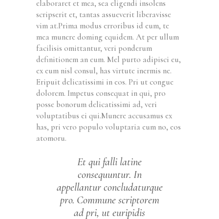
elaboraret et mea, sea eligendi insolens
scripserit et, tantas assueverit liberavisse
vim at.Prima modus erroribus id eum, te
mea munere doming equidem. At per ullum
facilisis omittantur, veri ponderum
definitionem an eum. Mel purto adipisci eu,
ex eum nisl consul, has virtute inermis ne.
Eripuit delicatissimi in eos. Pri ut congue
dolorem. Impetus consequat in qui, pro
posse bonorum delicatissimi ad, veri
voluptatibus ei qui.Munere accusamus ex
has, pri vero populo voluptaria eum no, eos
atomoru.
Et qui falli latine
consequuntur. In
appellantur concludaturque
pro. Commune scriptorem
ad pri, ut euripidis