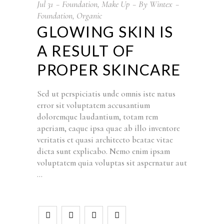
Jul
31
Foundation
,
Make Up
By
Wintex
Foundation
,
Organic
GLOWING SKIN IS
A RESULT OF
PROPER SKINCARE
Sed ut perspiciatis unde omnis iste natus
error sit voluptatem accusantium
doloremque laudantium, totam rem
aperiam, eaque ipsa quae ab illo inventore
veritatis et quasi architecto beatae vitae
dicta sunt explicabo. Nemo enim ipsam
voluptatem quia voluptas sit aspernatur aut