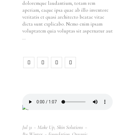
doloremque laudantium, totam rem
aperiam, eaque ipsa quae ab illo inventore
veritatis et quasi architecto beatae vitae
dicta sunt explicabo. Nemo enim ipsam
voluptatem quia voluptas sit aspernatur aut
Jul
31
Make Up
,
Skin Solutions
By
Wintex
Foundation
,
Organic