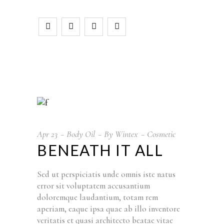
Apr
23
Body Oil
By
Wintex
Cosmetic
BENEATH IT ALL
Sed ut perspiciatis unde omnis iste natus
error sit voluptatem accusantium
doloremque laudantium, totam rem
aperiam, eaque ipsa quae ab illo inventore
veritatis et quasi architecto beatae vitae