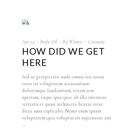
Apr
24
Body Oil
By
Wintex
Cosmetic
HOW DID WE GET
HERE
Sed ut perspiciatis unde omnis iste natus
error sit voluptatem accusantium
doloremque laudantium, totam rem
aperiam, eaque ipsa quae ab illo inventore
veritatis et quasi architecto beatae vitae
dicta sunt explicabo. Nemo enim ipsam
voluptatem quia voluptas sit aspernatur aut