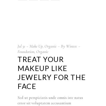
Jul
31
Make Up
,
Organic
By
Wintex
Foundation
,
Organic
TREAT YOUR
MAKEUP LIKE
JEWELRY FOR THE
FACE
Sed ut perspiciatis unde omnis iste natus
error sit voluptatem accusantium