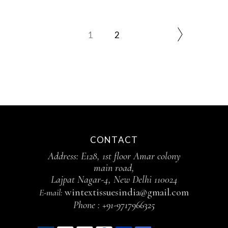
1
2
CONTACT
Address: E128, 1st floor Amar colony
main road,
Lajpat Nagar-4, New Delhi 110024
wintextissuesindia@gmail.com
E-mail:
Phone :
+91-9717966325