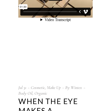
Jul
31
Cosmetic
,
Make Up
By
Wintex
Body Oil
,
Organic
WHEN THE EYE
MAKES A