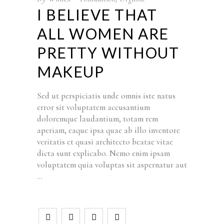
I BELIEVE THAT
ALL WOMEN ARE
PRETTY WITHOUT
MAKEUP
Sed ut perspiciatis unde omnis iste natus
error sit voluptatem accusantium
doloremque laudantium, totam rem
aperiam, eaque ipsa quae ab illo inventore
veritatis et quasi architecto beatae vitae
dicta sunt explicabo. Nemo enim ipsam
voluptatem quia voluptas sit aspernatur aut