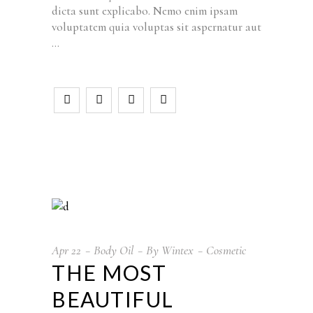
dicta sunt explicabo. Nemo enim ipsam
voluptatem quia voluptas sit aspernatur aut
Apr
22
Body Oil
By
Wintex
Cosmetic
THE MOST
BEAUTIFUL