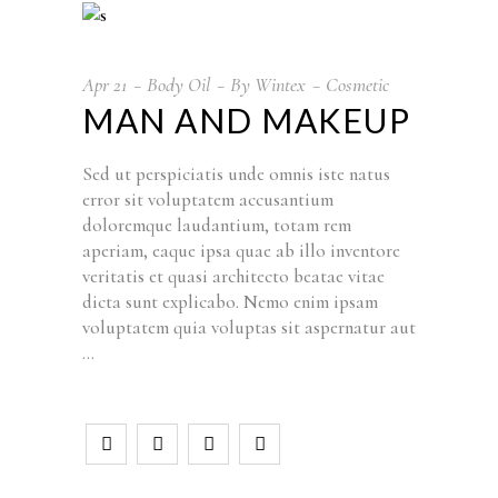
Apr
21
Body Oil
By
Wintex
Cosmetic
MAN AND MAKEUP
Sed ut perspiciatis unde omnis iste natus
error sit voluptatem accusantium
doloremque laudantium, totam rem
aperiam, eaque ipsa quae ab illo inventore
veritatis et quasi architecto beatae vitae
dicta sunt explicabo. Nemo enim ipsam
voluptatem quia voluptas sit aspernatur aut